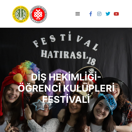
Ana menü
DIŞ HEKIMLIĞI-
ÖĞRENCI KULÜPLERI
FESTIVALI